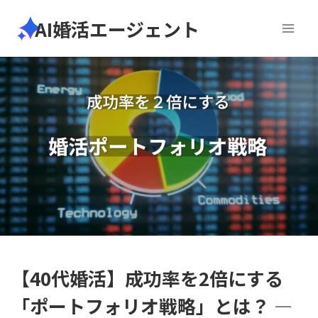
内
AI婚活エージェント
容
を
ス
キ
ッ
プ
【40代婚活】成功率を2倍にする
「ポートフォリオ戦略」とは？ ―